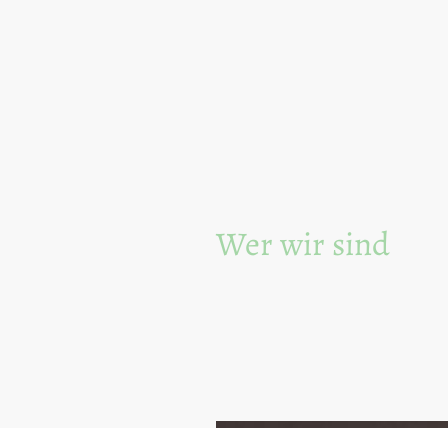
Wer wir sind
Wir sind eine liebevolle und enga
Border Terriern, die in Duisburg ans
gesunde, glückliche und gut sozial
das Leben ihrer zukünftigen Famil