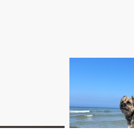
gierte Hobbyzucht von
ässig ist. Unser Ziel ist es,
isierte Welpen zu züchten, die
ien bereichern.