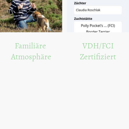
Familiäre
VDH/FCI
Atmosphäre
Zertifiziert
Wir züchten in einer liebevollen
Als VDH/FCI Züchter sind wir
Umgebung, in der sich unsere
verpflichtet, höchste
Hunde wie Familienmitglieder
Zuchtstandards zu erfüllen.
fühlen.