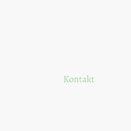
Kontakt
Telefon: 01737200664
E-Mail: Retschl2@yahoo.com
Adresse: 47279 Duisburg