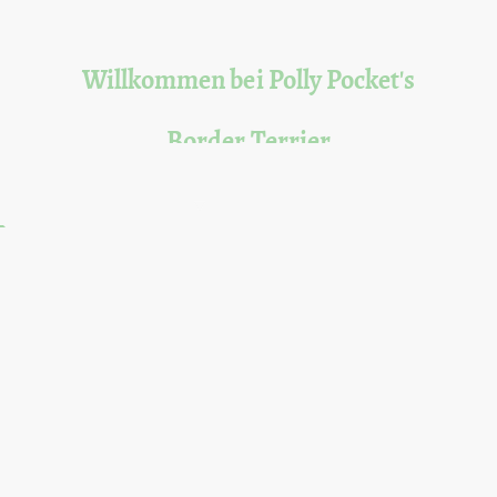
Willkommen bei Polly Pocket's
Border Terrier
Über uns
Kontakt
Welpen
Unsere Hunde
Ne
 die Freude und Liebe, die ein kleiner Border 
Leben bringen kann.