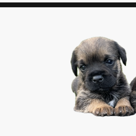
 Border Terrier in
ohlbefinden unserer
lüssel zu ihrem
d, um ihre Familie
sser Blue & Tan Rüde
e neue Familie.