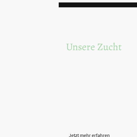
Unsere Zucht
Liebevolle, private Hobbyzucht von
Duisburg.
VDH/FCI Züchter.
Bei uns dreht sich alles um das W
Hunde! Bei uns finden Sie den Sch
Herzen und das fehlende Bindeglie
zu komplettieren.
Rechts auf dem Foto ist unser sü
zu sehen. Er sucht noch ein
Jetzt mehr erfahren