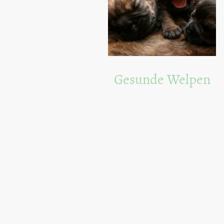
Gesunde Welpen
Unsere Welpen werden mit
Liebe und Sorgfalt aufgezogen,
um gesund und glücklich zu
sein.