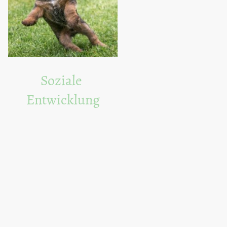
Soziale
Entwicklung
Unsere Welpen werden
frühzeitig sozialisiert und an
verschiedene Umgebungen
gewöhnt.